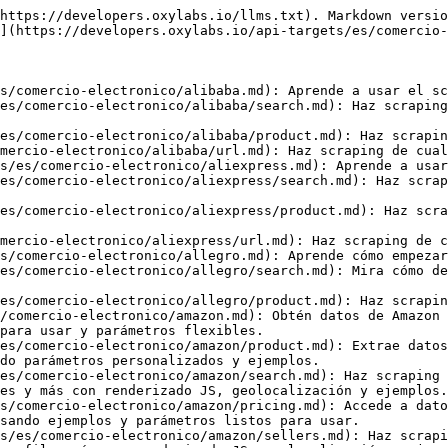
 API. Obtén valoraciones, comentarios, datos de perfil y más con renderizado JS, geolocalización y ejemplos de código.
- [Más vendidos](https://developers.oxylabs.io/api-targets/es/comercio-electronico/amazon/best-sellers.md): Descubre datos de Amazon Best Sellers con Web Scraper API. Recopila detalles de productos mejor clasificados, categorías y precios usando parámetros personalizables.
- [URL](https://developers.oxylabs.io/api-targets/es/comercio-electronico/amazon/url.md): Haz scraping de páginas de Amazon por URL con Web Scraper API. Ejemplos de solicitudes, salida parseada, renderizado JS, geolocalización y opciones de user agent documentadas.
- [Avnet](https://developers.oxylabs.io/api-targets/es/comercio-electronico/avnet.md): Mira cómo puedes empezar a formular solicitudes de scraping para Avnet.
- [Bed Bath & Beyond](https://developers.oxylabs.io/api-targets/es/comercio-electronico/bedbathandbeyond.md): Haz scraping de páginas de búsqueda y de producto de Bed Bath & Beyond. Encuentra muestras de código completas en varios lenguajes de programación.
- [Búsqueda](https://developers.oxylabs.io/api-targets/es/comercio-electronico/bedbathandbeyond/search.md): Haz scraping de las páginas de resultados de búsqueda de Bed Bath & Beyond proporcionando un término de búsqueda.
- [Producto](https://developers.oxylabs.io/api-targets/es/comercio-electronico/bedbathandbeyond/product.md): Haz scraping de páginas de producto de Bed Bath & Beyond por ID de producto.
- [URL](https://developers.oxylabs.io/api-targets/es/comercio-electronico/bedbathandbeyond/url.md): Haz scraping de cualquier URL de Bed Bath & Beyond que elijas.
- [Best Buy](https://developers.oxylabs.io/api-targets/es/comercio-electronico/bestbuy.md): API de scraping de Best Buy con fuentes de búsqueda y producto. Incluye soporte para datos parseados y ejemplos de integración completos.
- [Búsqueda](https://developers.oxylabs.io/api-targets/es/comercio-electronico/bestbuy/search.md): Haz scraping de resultados de búsqueda de Best Buy con filtrado por dominio, tienda y cumplimiento usando Web Scraper API.
- [Producto](https://developers.oxylabs.io/api-targets/es/comercio-electronico/bestbuy/product.md): Obtén detalles de productos de Best Buy, incluidos precios, valoraciones y especificaciones. Extrae datos parseados o HTML de forma eficiente.
- [Bodega Aurrerá](https://developers.oxylabs.io/api-targets/es/comercio-electronico/bodega-aurrera.md): Aprende a usar el scraper de Bodega Aurrerá.
- [Búsqueda](https://developers.oxylabs.io/api-targets/es/comercio-electronico/bodega-aurrera/search.md): Haz scraping de las páginas de resultados de búsqueda de Bodega Aurrerá proporcionando un término de búsqueda.
- [Producto](https://developers.oxylabs.io/api-targets/es/comercio-electronico/bodega-aurrera/product.md): Haz scraping de páginas de producto de Bodega Aurrerá por ID de producto.
- [URL](https://developers.oxylabs.io/api-targets/es/comercio-electronico/bodega-aurrera/url.md): Haz scraping de cualquier URL de Bodega Aurrerá que elijas.
- [Cdiscount](https://developers.oxylabs.io/api-targets/es/comercio-electronico/cdiscount.md): Aprende a hacer scraping de varios tipos de páginas de Cdiscount usando Web Scraper API, incluidas las fuentes compatibles, parámetros y solicitudes de ejemplo.
- [Búsqueda](https://developers.oxylabs.io/api-targets/es/comercio-electronico/cdiscount/search.md): Haz scraping de las páginas de